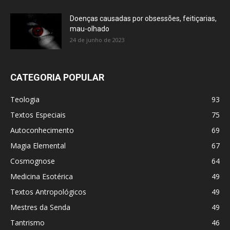
Doenças causadas por obsessões, feitiçarias,
mau-olhado
24 de junho de 2023
CATEGORIA POPULAR
Teologia
93
Textos Especiais
75
Autoconhecimento
69
Magia Elemental
67
Cosmognose
64
Medicina Esotérica
49
Textos Antropológicos
49
Mestres da Senda
49
Tantrismo
46