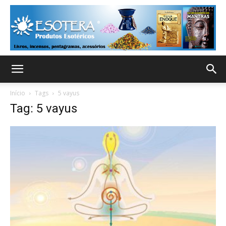
Início
Tags
5 vayus
Tag: 5 vayus