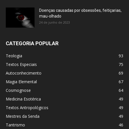
Doenças causadas por obsessões, feitiçarias,
mau-olhado
24 de junho de 2023
CATEGORIA POPULAR
Teologia
93
Textos Especiais
75
Autoconhecimento
69
Magia Elemental
67
Cosmognose
64
Medicina Esotérica
49
Textos Antropológicos
49
Mestres da Senda
49
Tantrismo
46