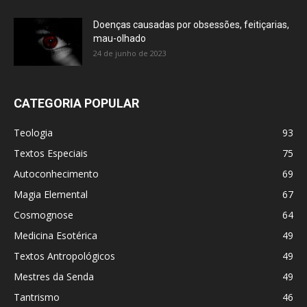
Doenças causadas por obsessões, feitiçarias,
mau-olhado
24 de junho de 2023
CATEGORIA POPULAR
Teologia
93
Textos Especiais
75
Autoconhecimento
69
Magia Elemental
67
Cosmognose
64
Medicina Esotérica
49
Textos Antropológicos
49
Mestres da Senda
49
Tantrismo
46